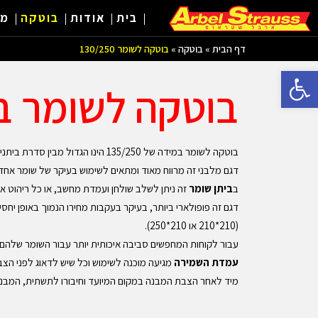
בית
אודות
בוטקה
מב
דף הבית
»
בוטקה
»
בוטקה לשומר 130/250
פתח סרגל נגישות
בוטקה לשומר במידות
בוטקה לשומר במידה של 135/250 הינו הגדול מבין סדרת ביתני השמירה המלבניים.
דגם מלבני זה מרווח מאוד ומתאים לשימוש בעיקר של שומר אחד בצורה מרווחת ונוחה ביות
ב
ביתן שומר
זה ניתן לשלב שולחן ועמדת מחשב, או כל ריהוט א
דגם זה פופולארי ביותר, בעיקר בעקבות מחירו הנמוך באופן יחסי 
(210*210 או 210*250).
עבור לקוחות המחפשים סביבה איכותית יותר עבור השומר שלהם ו
עמדת השמירה
מגיעה מוכנה לשימוש וכל שיש לדאוג לפני הצב
מיד לאחר הצבת המבנה במקום המיועד וחיבורו לתשתית, המבנה