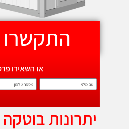
התקשרו 072-3951225
או השאירו פרט
יתרונות בוטקה 