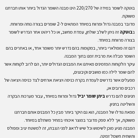
בוטקה לשומר במידה של 220/270 הינו מבנה השומר הגדול ביותר אותו חברתנו
משווקת.
מדובר במבנה גדול ומרווח במיוחד המתאים ל-2 שומרים בצורה נוחה ומרווחת.
ב
בוטקה
זה ניתן לשלב שולחן, עמדת מחשב, או כל ריהוט אחר הנדרש לשומר
בצורה מרווחת במיוחד.
דגם זה פופולארי ביותר, במקומות בהם נדרש יותר משומר אחד, או באתרים בהם
השומר מבלה את מרבית זמנו בתוך המבנה.
עיקר הלקוחות המזמינים מאיתנו את המבנים הגדולים יותר, הם לרוב לקוחות אשר
להם שומר לילה כמו מושבים וקיבוצים,
מפעלים אשר נדרשים לעמדת בקרת כניסה ויציאת אורחים לצד כניסה ויציאה של
רכבים מרובים או,
חניונים להם נדרש
ביתן שומר יביל
גדול ומרווח במיוחד, עבור מערכות הבקרה
והשליטה בחניון.
מפאת גודלו של המבנה, הוא גם היקר ביותר מבין כל המבנים אותם חברתנו
משווקת, אך ללא ספק מדובר במוצר איכותי במחיר משתלם במיוחד.
המבנה מגיע מוכן לשימוש וכל שיש לדאוג לפני הצבתו, זה למשטח יציב ומפולס
ותשתית חשמל זמינה.