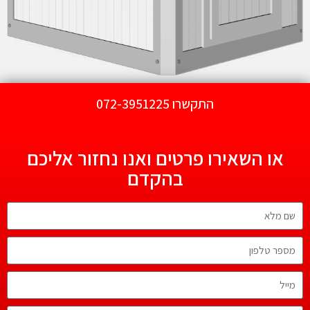
התקשרו 072-3951225
או השאירו פרטים ואנו נחזור אליכם
בהקדם