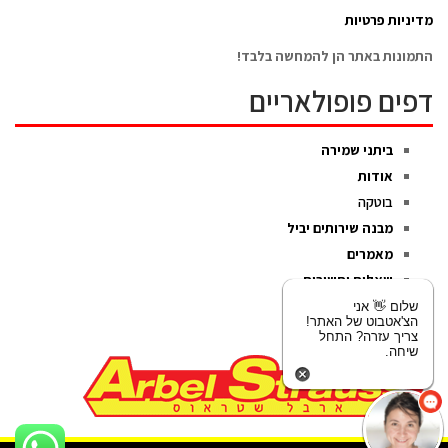
מדיניות פרטיות
התמונות באתר הן להמחשה בלבד!
דפים פופולאריים
ביתני שמירה
אודות
בוטקה
מבנה שירותים יביל
מאמרים
שאלות ותשובות
צור קשר
שלום 👋 אני
הצ'אטבוט של האתר!
צריך עזרה? התחל
שיחה.
גלילה